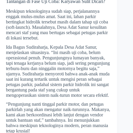
Tantangan di Fase Uji Coba: Karyawan Sulit Dicari?
Meskipun teknologinya sudah siap, perjalanannya
enggak mulus-mulus amat. Saat ini, lahan parkir
bertingkat hidrolik tersebut masih dalam tahap uji coba
(soft-launch). Masalahnya, Desa Adat Sanur kesulitan
mencari staf yang mau bertugas sebagai petugas parkir
di lokasi tersebut.
Ida Bagus Sudiraharja, Kepala Desa Adat Sanur,
menjelaskan situasinya. “Ini masih uji coba, belum
operasional penuh. Pengunjungnya lumayan banyak,
tapi tenaga kerjanya belum siap, jadi sering pengunjung
terburu-buru dan ninggalin motornya begitu saja,”
ujarnya. Sudiraharja menyoroti bahwa anak-anak muda
saat ini kurang tertarik untuk mengisi peran sebagai
petugas parkir, padahal sistem parkir hidrolik ini sangat
bergantung pada staf yang cukup untuk
mengoperasikan sistem naik-turun motor secara efektif.
“Pengunjung nanti tinggal parkir motor, dan petugas
parkirlah yang akan mengatur naik-turunnya. Makanya,
kami akan berkoordinasi lebih lanjut dengan vendor
untuk bantuan staf,” tambahnya. Ini menunjukkan
bahwa meskipun teknologinya modern, peran manusia
tetap krusial!