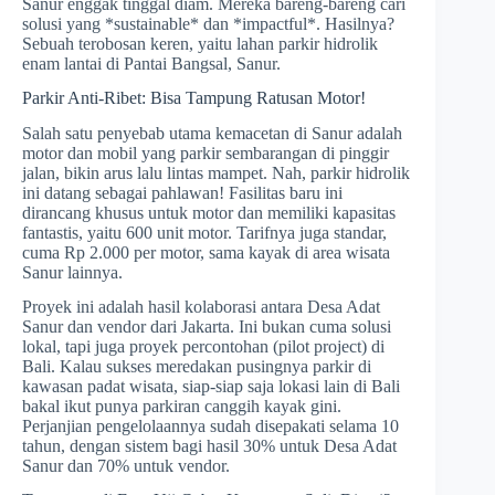
Sanur enggak tinggal diam. Mereka bareng-bareng cari
solusi yang *sustainable* dan *impactful*. Hasilnya?
Sebuah terobosan keren, yaitu lahan parkir hidrolik
enam lantai di Pantai Bangsal, Sanur.
Parkir Anti-Ribet: Bisa Tampung Ratusan Motor!
Salah satu penyebab utama kemacetan di Sanur adalah
motor dan mobil yang parkir sembarangan di pinggir
jalan, bikin arus lalu lintas mampet. Nah, parkir hidrolik
ini datang sebagai pahlawan! Fasilitas baru ini
dirancang khusus untuk motor dan memiliki kapasitas
fantastis, yaitu 600 unit motor. Tarifnya juga standar,
cuma Rp 2.000 per motor, sama kayak di area wisata
Sanur lainnya.
Proyek ini adalah hasil kolaborasi antara Desa Adat
Sanur dan vendor dari Jakarta. Ini bukan cuma solusi
lokal, tapi juga proyek percontohan (pilot project) di
Bali. Kalau sukses meredakan pusingnya parkir di
kawasan padat wisata, siap-siap saja lokasi lain di Bali
bakal ikut punya parkiran canggih kayak gini.
Perjanjian pengelolaannya sudah disepakati selama 10
tahun, dengan sistem bagi hasil 30% untuk Desa Adat
Sanur dan 70% untuk vendor.