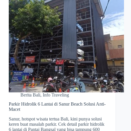
Berita Bali
,
Info Traveling
Parkir Hidrolik 6 Lantai di Sanur Beach Solusi Anti-
Macet
Sanur, hotspot wisata tertua Bali, kini punya solusi
keren buat masalah parkir. Cek detail parkir hidrolik
6 lantai di Pantai Bangsal yang bisa tampung 600