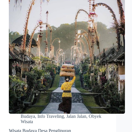
Budaya
,
Info Traveling
,
Jalan Jalan
,
Obyek
Wisata
Wisata Budaya Desa Penglipuran