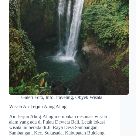
Galeri Foto
,
Info Traveling
,
Obyek Wisata
Wisata Air Terjun Aling Aling
Air Terjun Aling-Aling merupakan destinasi wisata
alam yang ada di Pulau Dewata Bali. Letak lokasi
wisata ini berada di Jl. Raya Desa Sambangan,
Sambangan, Kec. Sukasada, Kabupaten Buleleng,