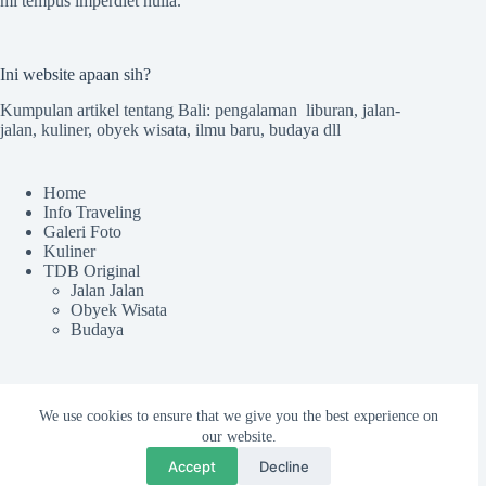
mi tempus imperdiet nulla.
Ini website apaan sih?
Kumpulan artikel tentang Bali: pengalaman liburan, jalan-
jalan, kuliner, obyek wisata, ilmu baru, budaya dll
Home
Info Traveling
Galeri Foto
Kuliner
TDB Original
Jalan Jalan
Obyek Wisata
Budaya
Sekilas TdB
We use cookies to ensure that we give you the best experience on
our website.
Tentang TDB
Kru tdB
Accept
Decline
Colek Admin