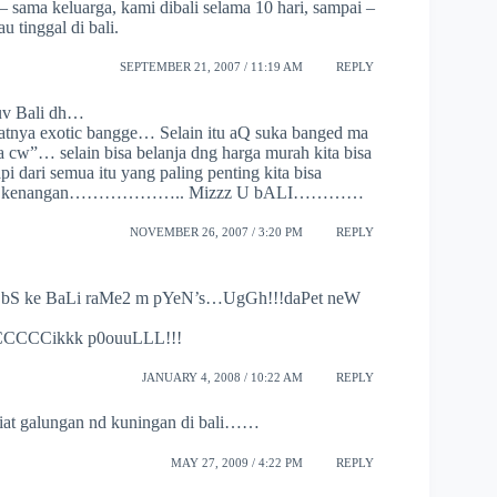
– sama keluarga, kami dibali selama 10 hari, sampai –
u tinggal di bali.
SEPTEMBER 21, 2007 / 11:19 AM
REPLY
uv Bali dh…
patnya exotic bangge… Selain itu aQ suka banged ma
cw”… selain bisa belanja dng harga murah kita bisa
 dari semua itu yang paling penting kita bisa
a, yaitu kenangan……………….. Mizzz U bALI…………
NOVEMBER 26, 2007 / 3:20 PM
REPLY
 bS ke BaLi raMe2 m pYeN’s…UgGh!!!daPet neW
CCCCCikkk p0ouuLLL!!!
JANUARY 4, 2008 / 10:22 AM
REPLY
liat galungan nd kuningan di bali……
MAY 27, 2009 / 4:22 PM
REPLY