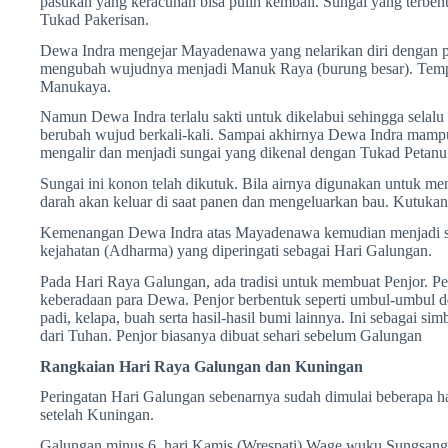
pasukan yang keracunan bisa pulih kembali. Sungai yang terbe
Tukad Pakerisan.
Dewa Indra mengejar Mayadenawa yang nelarikan diri dengan
mengubah wujudnya menjadi Manuk Raya (burung besar). Temp
Manukaya.
Namun Dewa Indra terlalu sakti untuk dikelabui sehingga sel
berubah wujud berkali-kali. Sampai akhirnya Dewa Indra m
mengalir dan menjadi sungai yang dikenal dengan Tukad Petanu
Sungai ini konon telah dikutuk. Bila airnya digunakan untuk m
darah akan keluar di saat panen dan mengeluarkan bau. Kutukan 
Kemenangan Dewa Indra atas Mayadenawa kemudian menjadi 
kejahatan (Adharma) yang diperingati sebagai Hari Galungan.
Pada Hari Raya Galungan, ada tradisi untuk membuat Penjor. Pe
keberadaan para Dewa. Penjor berbentuk seperti umbul-umbul de
padi, kelapa, buah serta hasil-hasil bumi lainnya. Ini sebagai s
dari Tuhan. Penjor biasanya dibuat sehari sebelum Galungan
Rangkaian Hari Raya Galungan dan Kuningan
Peringatan Hari Galungan sebenarnya sudah dimulai beberapa ha
setelah Kuningan.
Galungan minus 6, hari Kamis (Wrespati) Wage wuku Sungsang