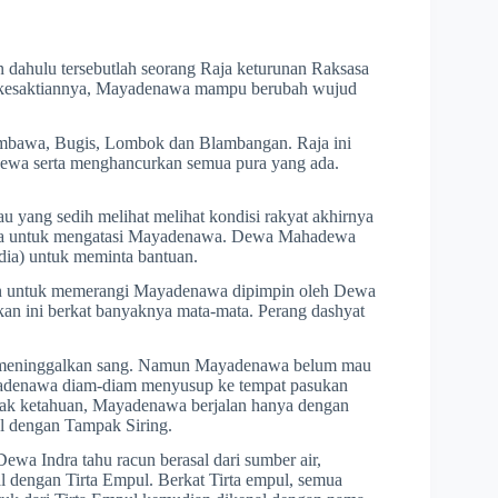
n dahulu tersebutlah seorang Raja keturunan Raksasa
 kesaktiannya, Mayadenawa mampu berubah wujud
mbawa, Bugis, Lombok dan Blambangan. Raja ini
dewa serta menghancurkan semua pura yang ada.
u yang sedih melihat melihat kondisi rakyat akhirnya
wa untuk mengatasi Mayadenawa. Dewa Mahadewa
ia) untuk meminta bantuan.
ngan untuk memerangi Mayadenawa dipimpin oleh Dewa
n ini berkat banyaknya mata-mata. Perang dashyat
i meninggalkan sang. Namun Mayadenawa belum mau
Mayadenawa diam-diam menyusup ke tempat pasukan
dak ketahuan, Mayadenawa berjalan hanya dengan
l dengan Tampak Siring.
wa Indra tahu racun berasal dari sumber air,
l dengan Tirta Empul. Berkat Tirta empul, semua