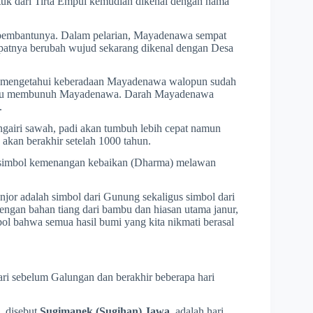
ntuk dari Tirta Empul kemudian dikenal dengan nama
 pembantunya. Dalam pelarian, Mayadenawa sempat
atnya berubah wujud sekarang dikenal dengan Desa
alu mengetahui keberadaan Mayadenawa walopun sudah
ampu membunuh Mayadenawa. Darah Mayadenawa
.
engairi sawah, padi akan tumbuh lebih cepat namun
akan berakhir setelah 1000 tahun.
simbol kemenangan kebaikan (Dharma) melawan
njor adalah simbol dari Gunung sekaligus simbol dari
ngan bahan tiang dari bambu dan hiasan utama janur,
imbol bahwa semua hasil bumi yang kita nikmati berasal
ri sebelum Galungan dan berakhir beberapa hari
, disebut
Sugimanek (Sugihan) Jawa
, adalah hari