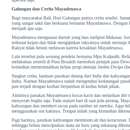
Galungan dan Cerita Mayadenawa
Bagi masyarakat Bali, Hari Galungan punya cerita sendiri. Jama
yang sangat sakti dan berkuasa bernama Mayadanawa. Dengan
menjadi apa saja.
Mayadenawa menguasai daerah yang luas meliputi Makasar, Su
terkenal kejam dan tidak mengijinkan rakyatnya untuk memuja 
Rakyat tidak berani melawan karena kesaktian Mayadenawa.
Lalu tersebut pula seorang pendeta bernama Mpu Kulputih. Belia
melakukan semedi di Pura Besakih memohon petujuk para De
kemudian memerintahkan beliau pergi menuju Jambu Dwipa (Ind
Singkat cerita, bantuan pasukan datang dari India dan kahya
Indra. Namun Mayadenawa sudah mengetahui kedatangan pasuka
pun terjadi dengan korban berjatuhan di kedua belah pihak.
Akhirnya pasukan Mayadenawa kocar-kacir dan melarikan dir
menyerah begitu saja. Pada malam hari di saat jeda perang, 
kahyangan dan memberi racun pada sumber air mereka. Agar ti
menggunakan sisi kakinya. Tempat inilah yang kemudian dikena
Pagi harinya, pasukan kahyangan meminum air dan keracunan. De
sehingga beliau menciptakan mata air baru yang sekarang dikena