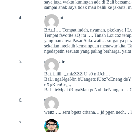
saya juga waktu kuningan ada di Bali bersama 
sampai anak saya tidak mau balik ke jakarta, ma
Andriyani
BALI…. Tempat indah, nyaman, pkoknya I L
Tempat favorite aQ itu …. Tanah Lot coz tem
yang namanya Pasar Sukowati… surganya para 
sekalian ngelatih kemampuan menawar kita. Tapi
ngedapetin sesuatu yang paling berharg
pUt'Z cUte
BaLLiiiii,,,,,mizZZZ U s0 mUch…
BaLi ngaNgeNin bUangetz iUbz?cEneng deY
eXpRienCe,,,,
BaLi teMpat tRnyaMan peNuh keNangan…a
tya
weitz….. seru bgetz critana… jd pgen nech… 
Asn