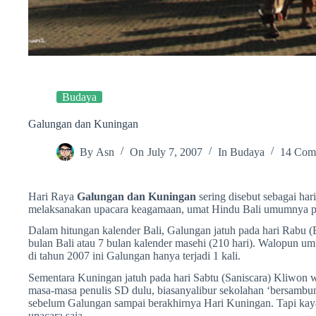
Budaya
Galungan dan Kuningan
By
Asn
On
July 7, 2007
In
Budaya
14 Com
Hari Raya
Galungan dan Kuningan
sering disebut sebagai har
melaksanakan upacara keagamaan, umat Hindu Bali umumnya p
Dalam hitungan kalender Bali, Galungan jatuh pada hari Rabu 
bulan Bali atau 7 bulan kalender masehi (210 hari). Walopun u
di tahun 2007 ini Galungan hanya terjadi 1 kali.
Sementara Kuningan jatuh pada hari Sabtu (Saniscara) Kliwon w
masa-masa penulis SD dulu, biasanyalibur sekolahan ‘bersambung
sebelum Galungan sampai berakhirnya Hari Kuningan. Tapi kay
upacara saja.