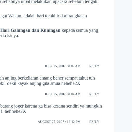
lah sebabnya umat melakukan upacara sebelum tengah
at Wakan, adalah hari terakhir dari rangkaian
 Hari Galungan dan Kuningan
kepada semua yang
ta isinya.
JULY 15, 2007 / 8:02 AM
REPLY
ah anjing berkeliaran emang bener sempat takut tuh
dekil-dekil kayak anjing gila smua hehehe2X
JULY 15, 2007 / 8:04 AM
REPLY
-barang joger karena ga bisa kesana sendiri ya mungkin
h !!! hehhehe2X
AUGUST 27, 2007 / 12:42 PM
REPLY