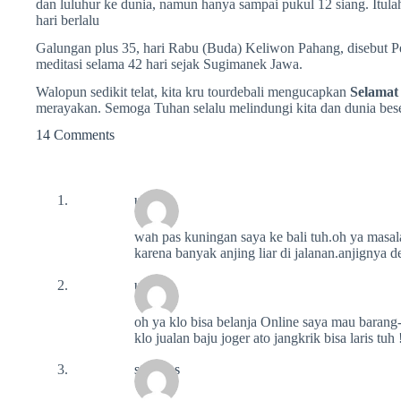
dan luluhur ke dunia, namun hanya sampai pukul 12 siang. Itu
hari berlalu
Galungan plus 35, hari Rabu (Buda) Keliwon Pahang, disebut Peg
meditasi selama 42 hari sejak Sugimanek Jawa.
Walopun sedikit telat, kita kru tourdebali mengucapkan
Selamat
merayakan. Semoga Tuhan selalu melindungi kita dan dunia beser
14 Comments
ubay
wah pas kuningan saya ke bali tuh.oh ya masal
karena banyak anjing liar di jalanan.anjignya 
ubay
oh ya klo bisa belanja Online saya mau barang
klo jualan baju joger ato jangkrik bisa laris tu
stefanus