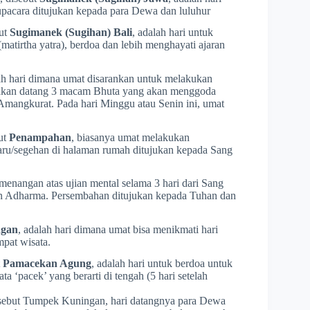
pacara ditujukan kepada para Dewa dan luluhur
but
Sugimanek (Sugihan) Bali
, adalah hari untuk
tirtha yatra), berdoa dan lebih menghayati ajaran
ah hari dimana umat disarankan untuk melakukan
u akan datang 3 macam Bhuta yang akan menggoda
Amangkurat. Pada hari Minggu atau Senin ini, umat
ut
Penampahan
, biasanya umat melakukan
ru/segehan di halaman rumah ditujukan kepada Sang
enangan atas ujian mental selama 3 hari dari Sang
 Adharma. Persembahan ditujukan kepada Tuhan dan
ngan
, adalah hari dimana umat bisa menikmati hari
pat wisata.
t
Pamacekan Agung
, adalah hari untuk berdoa untuk
a ‘pacek’ yang berarti di tengah (5 hari setelah
isebut Tumpek Kuningan, hari datangnya para Dewa